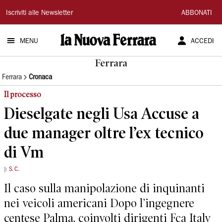
La
Iscriviti alle Newsletter
ABBONATI
Nuova
MENU
ACCEDI
Ferrara
Ferrara
Ferrara
Cronaca
Il processo
Dieselgate negli Usa Accuse a
due manager oltre l’ex tecnico
di Vm
S. C.
Il caso sulla manipolazione di inquinanti
nei veicoli americani Dopo l’ingegnere
centese Palma, coinvolti dirigenti Fca Italy