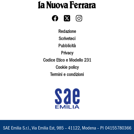
Redazione
Scriveteci
Pubblicità
Privacy
Codice Etico e Modello 231
Cookie policy
Termini e condizioni
SAE Emilia S.r.l., Via Emilia Est, 985 – 41122, Modena – PI 04155780366