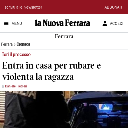
La
Iscriviti alle Newsletter
ABBONATI
Nuova
MENU
ACCEDI
Ferrara
Ferrara
Ferrara
Cronaca
Ieri il processo
Entra in casa per rubare e
violenta la ragazza
Daniele Predieri