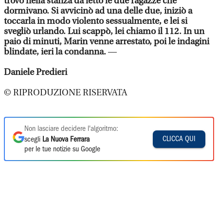
trovò nella stanza da letto le due ragazze che
dormivano. Si avvicinò ad una delle due, iniziò a
toccarla in modo violento sessualmente, e lei si
svegliò urlando. Lui scappò, lei chiamo il 112. In un
paio di minuti, Marin venne arrestato, poi le indagini
blindate, ieri la condanna.
—
Daniele Predieri
© RIPRODUZIONE RISERVATA
Non lasciare decidere l'algoritmo:
CLICCA QUI
scegli
La Nuova Ferrara
per le tue notizie su Google