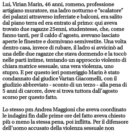
Lui, Virian Marin, 46 anni, romeno, professione
artigiano muratore, ma ladro notturno e “scalatore”
dei palazzi attraverso inferriate e balconi, era salito
dal piano terra ed era entrato al primo: qui aveva
trovato due ragazze 25enni, studentesse, che, come
fanno tanti, per il caldo d’agosto, avevano lasciato
aperte le finestre e dormivano semivestite. Una volta
dentro casa, invece di rubare, il ladro si avvicinò ad
una delle due ragazze che stava dormendo e la toccò
nelle parti intime, tentando un approccio violento di
chiara matrice sessuale, una vera violenza, uno
stupro. E per questo ieri pomeriggio Marin è stato
condannato dal giudice Vartan Giacomelli, con il
giudizio abbreviato - sconto di un terzo - alla pena di
5 anni di carcere, dove si trova tuttora dall’agosto
scorso per questo fatto.
Lo stesso pm Andrea Maggioni che aveva coordinato
le indagini fin dalle prime ore del fatto aveva chiesto
più o meno la stessa pena, poi inflitta. Per il difensore
dell’uomo accusato della violenza sessuale non