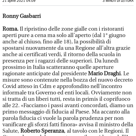
21 aprile 2021 04:09
3 MINUTI DI LETTURA
Ronny Gasbarri
Roma.
Il ripristino delle zone gialle con i ristoranti
aperti pure a cena ma solo all’aperto (dal 1° giugno
anche al chiuso, fino alle 18), la possibilità di
spostarsi nuovamente da una Regione all’altra grazie
anche ai certificati verdi, il ritorno della scuola in
presenza per i ragazzi delle superiori. Da lunedì
prossimo in Italia scatteranno quelle aperture
ragionate anticipate dal presidente
Mario Draghi
. Le
misure sono contenute nella bozza del nuovo decreto
Covid atteso in Cdm e approfondito nell’incontro
informale tra Governo ed enti locali. Ovviamente non
si tratta di un liberi tutti, resta in primis il coprifuoco
alle 22. «Facciamo i passi avanti concordati, diamo un
primo messaggio di fiducia al Paese. Ma accanto alla
parola fiducia ci vuole la parola prudenza per non
vanificare gli sforzi fatti finora» avvisa il ministro della
Salute,
Roberto Speranza
, al tavolo con le Regioni. Il