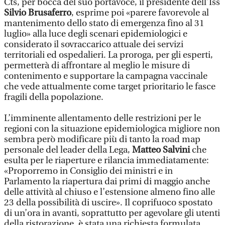
Cts, per bocca del suo portavoce, il presidente dell’Iss
Silvio Brusaferro
, esprime poi «parere favorevole al
mantenimento dello stato di emergenza fino al 31
luglio» alla luce degli scenari epidemiologici e
considerato il sovraccarico attuale dei servizi
territoriali ed ospedalieri. La proroga, per gli esperti,
permetterà di affrontare al meglio le misure di
contenimento e supportare la campagna vaccinale
che vede attualmente come target prioritario le fasce
fragili della popolazione.
L’imminente allentamento delle restrizioni per le
regioni con la situazione epidemiologica migliore non
sembra però modificare più di tanto la road map
personale del leader della Lega,
Matteo Salvini
che
esulta per le riaperture e rilancia immediatamente:
«Proporremo in Consiglio dei ministri e in
Parlamento la riapertura dai primi di maggio anche
delle attività al chiuso e l’estensione almeno fino alle
23 della possibilità di uscire». Il coprifuoco spostato
di un’ora in avanti, soprattutto per agevolare gli utenti
della ristorazione, è stata una richiesta formulata