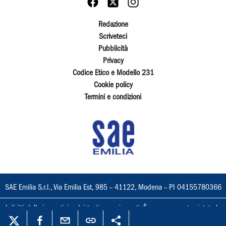
Redazione
Scriveteci
Pubblicità
Privacy
Codice Etico e Modello 231
Cookie policy
Termini e condizioni
SAE Emilia S.r.l., Via Emilia Est, 985 – 41122, Modena – PI 04155780366
I diritti delle immagini e dei testi sono riservati. È espressamente vietata la
loro riproduzione con qualsiasi mezzo e l'adattamento totale o parziale.