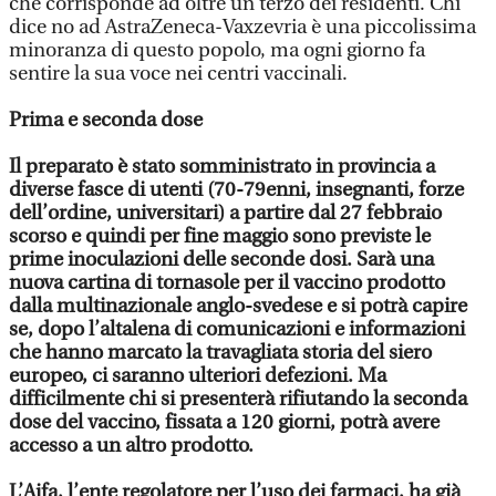
che corrisponde ad oltre un terzo dei residenti. Chi
dice no ad AstraZeneca-Vaxzevria è una piccolissima
minoranza di questo popolo, ma ogni giorno fa
sentire la sua voce nei centri vaccinali.
Prima e seconda dose
Il preparato è stato somministrato in provincia a
diverse fasce di utenti (70-79enni, insegnanti, forze
dell’ordine, universitari) a partire dal 27 febbraio
scorso e quindi per fine maggio sono previste le
prime inoculazioni delle seconde dosi. Sarà una
nuova cartina di tornasole per il vaccino prodotto
dalla multinazionale anglo-svedese e si potrà capire
se, dopo l’altalena di comunicazioni e informazioni
che hanno marcato la travagliata storia del siero
europeo, ci saranno ulteriori defezioni. Ma
difficilmente chi si presenterà rifiutando la seconda
dose del vaccino, fissata a 120 giorni, potrà avere
accesso a un altro prodotto.
L’Aifa, l’ente regolatore per l’uso dei farmaci, ha già