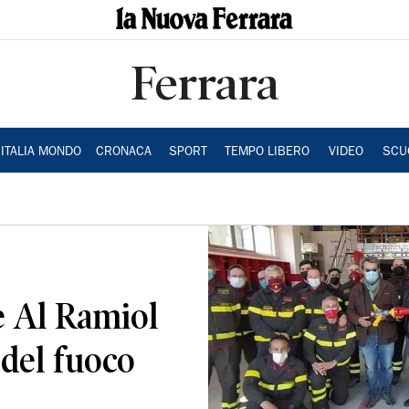
Ferrara
ITALIA MONDO
CRONACA
SPORT
TEMPO LIBERO
VIDEO
SCU
e Al Ramiol
i del fuoco