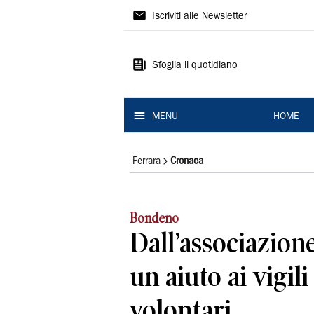
La
Iscriviti alle Newsletter
Nuova
Ferrara
Sfoglia il quotidiano
MENU
HOME
Ferrara
Cronaca
Bondeno
Dall’associazion
un aiuto ai vigil
volontari