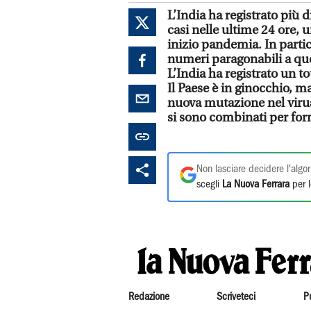
L’India ha registrato più 
casi nelle ultime 24 ore, 
inizio pandemia. In partic
numeri paragonabili a quel
L’India ha registrato un to
Il Paese è in ginocchio, 
nuova mutazione nel virus,
si sono combinati per for
Non lasciare decidere l'algor
scegli
La Nuova Ferrara
per l
Redazione
Scriveteci
P