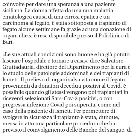
coinvolte per dare una speranza a una paziente
siciliana. La donna affetta da una rara malattia
ematologica causa di una cirrosi epatica e un
carcinoma al fegato, è stata sottoposta a trapianto di
fegato alcune settimane fa grazie ad una donazione di
organi che si è resa disponibile presso il Policlinico di
Bari.
«Le sue attuali condizioni sono buone e ha già potuto
lasciare l’ospedale e tornare a casa», dice Salvatore
Gruttadauria, direttore del Dipartimento per la cura e
lo studio delle patologie addominali e dei trapianti di
Ismett. Il prelievo di organi salva vita come il fegato,
provenienti da donatori deceduti positivi al Covid, è
possibile quando gli stessi vengono poi trapiantati in
riceventi selezionati Sars-Cov-2 positivi, o con
pregressa infezione Covid poi superata, come nel
caso della paziente di Ismett. Per permettere di
svolgere in sicurezza il trapianto è stata, dunque,
messa in atto una particolare procedura che ha
previsto il coinvolgimento delle Banche del sangue, di