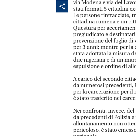
via Modena e via del Lavoro
stati fermati 5 cittadini 
Le persone rintracciate, t
cittadina rumena e un cit
Questura per accertamenti.
pregiudicato e destinatari
prevenzione del foglio di v
per 3 anni; mentre per la 
stata adottata la misura d
due nigeriani e di un mar
espulsione e ordine di all
A carico del secondo citta
da numerosi precedenti, 
per la carcerazione per il
è stato trasferito nel carce
Nei confronti, invece, de
da precedenti di Polizia e
allontanamento non ottem
pericoloso, è stato emesso