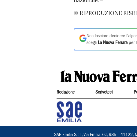
nazionale. –
© RIPRODUZIONE RISE
Non lasciare decidere l'algor
scegli
La Nuova Ferrara
per l
Redazione
Scriveteci
P
SAE Emilia S.r.l., Via Emilia Est, 985 – 411