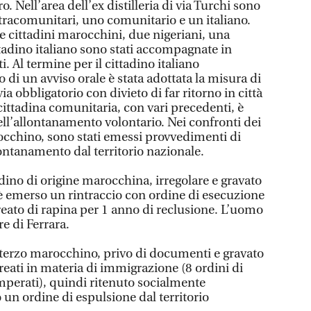
. Nell’area dell’ex distilleria di via Turchi sono
extracomunitari, uno comunitario e un italiano.
re cittadini marocchini, due nigeriani, una
tadino italiano sono stati accompagnate in
 Al termine per il cittadino italiano
o di un avviso orale è stata adottata la misura di
ia obbligatorio con divieto di far ritorno in città
cittadina comunitaria, con vari precedenti, è
ell’allontanamento volontario. Nei confronti dei
occhino, sono stati emessi provvedimenti di
ontanamento dal territorio nazionale.
dino di origine marocchina, irregolare e gravato
è emerso un rintraccio con ordine di esecuzione
 reato di rapina per 1 anno di reclusione. L’uomo
re di Ferrara.
l terzo marocchino, privo di documenti e gravato
 reati in materia di immigrazione (8 ordini di
perati), quindi ritenuto socialmente
 un ordine di espulsione dal territorio