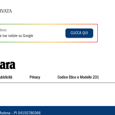
RVATA
itmo:
CLICCA QUI
e tue notizie su Google
ubblicità
Privacy
Codice Etico e Modello 231
22, Modena – PI 04155780366