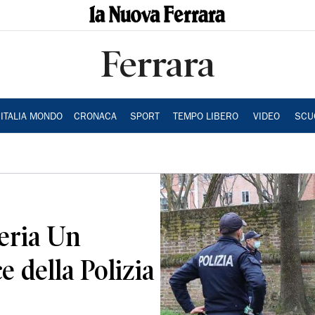
Ferrara
ITALIA MONDO
CRONACA
SPORT
TEMPO LIBERO
VIDEO
SCU
lleria Un
e della Polizia