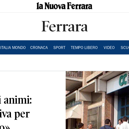
Ferrara
ITALIA MONDO
CRONACA
SPORT
TEMPO LIBERO
VIDEO
SCU
 animi:
iva per
co»