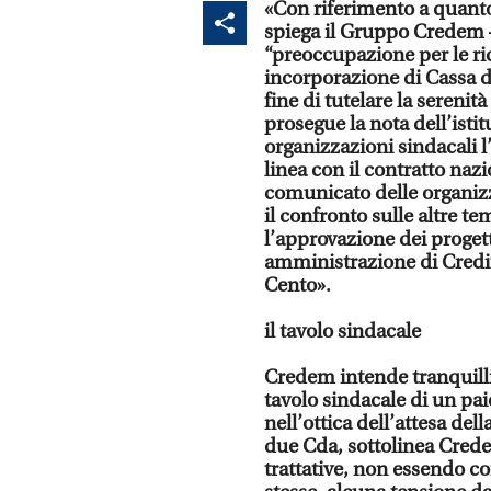
«Con riferimento a quanto 
spiega il Gruppo Credem –
“preoccupazione per le ri
incorporazione di Cassa d
fine di tutelare la serenit
prosegue la nota dell’istit
organizzazioni sindacali l
linea con il contratto naz
comunicato delle organizz
il confronto sulle altre t
l’approvazione dei progett
amministrazione di Credit
Cento».
il tavolo sindacale
Credem intende tranquilliz
tavolo sindacale di un pa
nell’ottica dell’attesa del
due Cda, sottolinea Crede
trattative, non essendo c