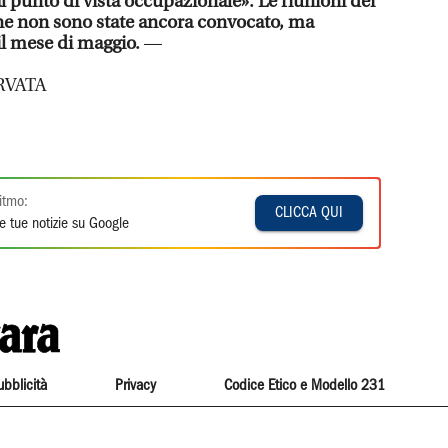
l punto di vista occupazionale». Le riunioni dei
ne non sono state ancora convocato, ma
il mese di maggio.
—
RVATA
itmo:
CLICCA QUI
e tue notizie su Google
ubblicità
Privacy
Codice Etico e Modello 231