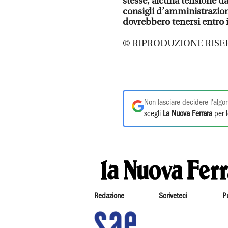
stesse, alcuna tensione da
consigli d’amministrazio
dovrebbero tenersi entro 
© RIPRODUZIONE RISE
Non lasciare decidere l'algor
scegli
La Nuova Ferrara
per l
Redazione
Scriveteci
P