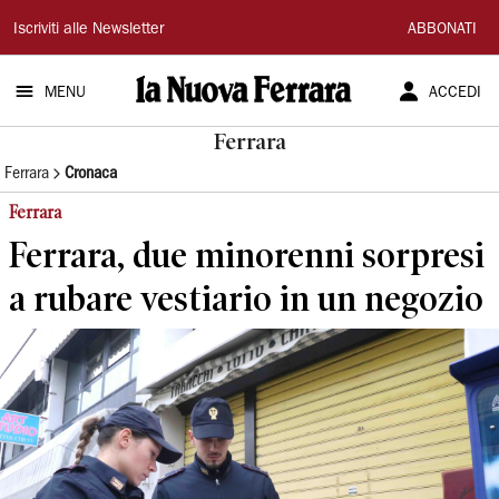
La
Iscriviti alle Newsletter
ABBONATI
Nuova
MENU
ACCEDI
Ferrara
Ferrara
Ferrara
Cronaca
Ferrara
Ferrara, due minorenni sorpresi
a rubare vestiario in un negozio