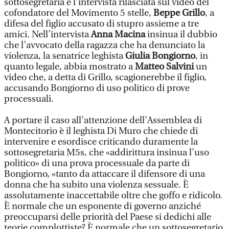
sottosegretaria è l’intervista rilasciata sul video del
cofondatore del Movimento 5 stelle,
Beppe Grillo
, a
difesa del figlio accusato di stupro assieme a tre
amici. Nell’intervista
Anna Macina
insinua il dubbio
che l’avvocato della ragazza che ha denunciato la
violenza, la senatrice leghista
Giulia Bongiorno
, in
quanto legale, abbia mostrato a
Matteo Salvini
un
video che, a detta di Grillo, scagionerebbe il figlio,
accusando Bongiorno di uso politico di prove
processuali.
A portare il caso all’attenzione dell’Assemblea di
Montecitorio è il leghista Di Muro che chiede di
intervenire e esordisce criticando duramente la
sottosegretaria M5s, che «addirittura insinua l’uso
politico» di una prova processuale da parte di
Bongiorno, «tanto da attaccare il difensore di una
donna che ha subito una violenza sessuale. È
assolutamente inaccettabile oltre che goffo e ridicolo.
È normale che un esponente di governo anziché
preoccuparsi delle priorità del Paese si dedichi alle
teorie complottiste? È normale che un sottosegretario