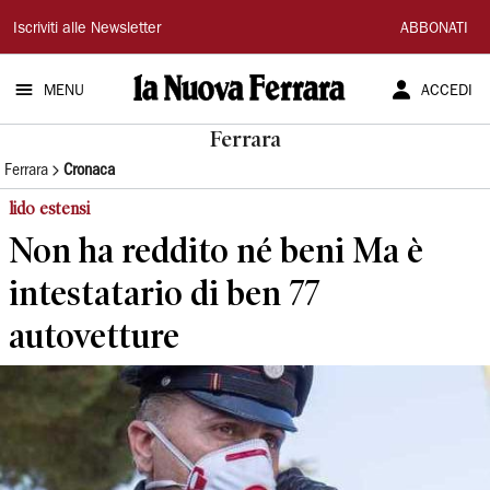
La
Iscriviti alle Newsletter
ABBONATI
Nuova
MENU
ACCEDI
Ferrara
Ferrara
Ferrara
Cronaca
lido estensi
Non ha reddito né beni Ma è
intestatario di ben 77
autovetture