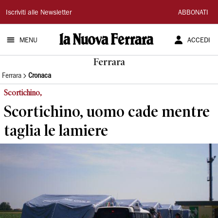
La
Iscriviti alle Newsletter
ABBONATI
Nuova
MENU
ACCEDI
Ferrara
Ferrara
Ferrara
Cronaca
Scortichino,
Scortichino, uomo cade mentre
taglia le lamiere