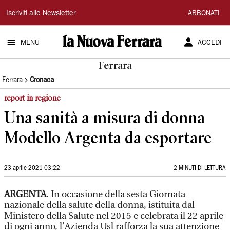
La
Iscriviti alle Newsletter
ABBONATI
Nuova
MENU
ACCEDI
Ferrara
Ferrara
Ferrara
Cronaca
report in regione
Una sanità a misura di donna
Modello Argenta da esportare
23 aprile 2021 03:22
2 MINUTI DI LETTURA
ARGENTA
. In occasione della sesta Giornata
nazionale della salute della donna, istituita dal
Ministero della Salute nel 2015 e celebrata il 22 aprile
di ogni anno, l’Azienda Usl rafforza la sua attenzione