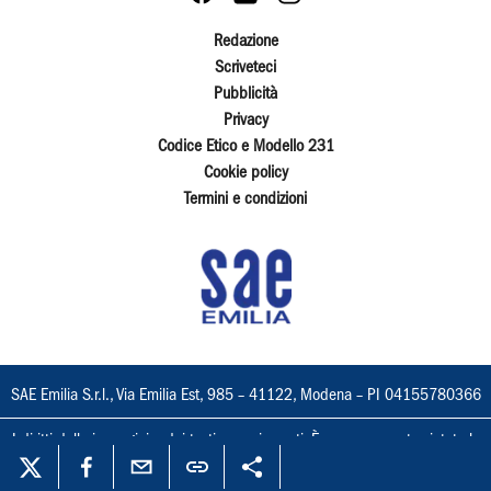
Redazione
Scriveteci
Pubblicità
Privacy
Codice Etico e Modello 231
Cookie policy
Termini e condizioni
SAE Emilia S.r.l., Via Emilia Est, 985 – 41122, Modena – PI 04155780366
I diritti delle immagini e dei testi sono riservati. È espressamente vietata la
loro riproduzione con qualsiasi mezzo e l'adattamento totale o parziale.