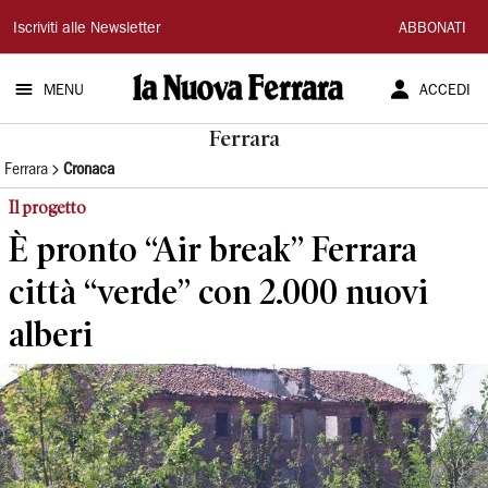
La
Iscriviti alle Newsletter
ABBONATI
Nuova
MENU
ACCEDI
Ferrara
Ferrara
Ferrara
Cronaca
Il progetto
È pronto “Air break” Ferrara
città “verde” con 2.000 nuovi
alberi