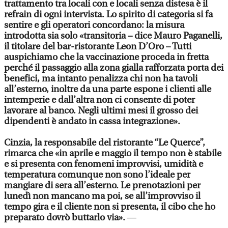
trattamento tra locali con e locali senza distesa è il
refrain di ogni intervista. Lo spirito di categoria si fa
sentire e gli operatori concordano: la misura
introdotta sia solo «transitoria – dice Mauro Paganelli,
il titolare del bar-ristorante Leon D’Oro – Tutti
auspichiamo che la vaccinazione proceda in fretta
perché il passaggio alla zona gialla rafforzata porta dei
benefici, ma intanto penalizza chi non ha tavoli
all’esterno, inoltre da una parte espone i clienti alle
intemperie e dall’altra non ci consente di poter
lavorare al banco. Negli ultimi mesi il grosso dei
dipendenti è andato in cassa integrazione».
Cinzia, la responsabile del ristorante “Le Querce”,
rimarca che «in aprile e maggio il tempo non è stabile
e si presenta con fenomeni improvvisi, umidità e
temperatura comunque non sono l’ideale per
mangiare di sera all’esterno. Le prenotazioni per
lunedì non mancano ma poi, se all’improvviso il
tempo gira e il cliente non si presenta, il cibo che ho
preparato dovrò buttarlo via».
—