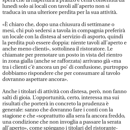
spera che la riapertura a pranzo e cena consentita da
lunedì solo ai locali con tavoli all’aperto non si
traduca in una ulteriore perdita per la sua attività.
«È chiaro che, dopo una chiusura di settimane o
mesi, chi può sedersi a tavola in compagnia preferirà
un locale con la distesa al servizio di asporto, quindi
la perdita può essere doppia: niente tavoli all’aperto e
anche meno clienti», sottolinea il ristoratore. Le
chiamate per prenotare un posto in vista del rientro
in zona gialla (anche se rafforzata) arrivano già «ma
tra i clienti c’è ancora un po’ di confusione, purtroppo
dobbiamo rispondere che per consumare al tavolo
dovranno aspettare ancora».
Anche i titolari di attività con distesa, però, non fanno
salti di gioia. L’opportunità, certo, interessa ma sui
risultati che porterà in concreto la prudenza è
generale: sanno che dovranno fare i conti con la
stagione e che «soprattutto alla sera fa ancora freddo,
una condizione che non invoglia a passare la serata
all’aperto», come spiegano i titolari del ristorante-