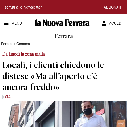
La
Iscriviti alle Newsletter
ABBONATI
Nuova
MENU
ACCEDI
Ferrara
Ferrara
Ferrara
Cronaca
Da lunedì la zona gialla
Locali, i clienti chiedono le
distese «Ma all’aperto c’è
ancora freddo»
Gi.Ca.