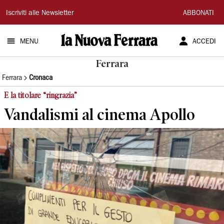
La
Iscriviti alle Newsletter
ABBONATI
Nuova
MENU
ACCEDI
Ferrara
Ferrara
Ferrara
Cronaca
E la titolare “ringrazia”
Vandalismi al cinema Apollo