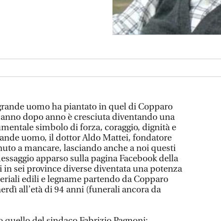
 grande uomo ha piantato in quel di Copparo
 anno dopo anno è cresciuta diventando una
entale simbolo di forza, coraggio, dignità e
ande uomo, il dottor Aldo Mattei, fondatore
enuto a mancare, lasciando anche a noi questi
 messaggio apparso sulla pagina Facebook della
di in sei province diverse diventata una potenza
teriali edili e legname partendo da Copparo
erdì all’età di 94 anni (funerali ancora da
o quello del sindaco Fabrizio Pagnoni: