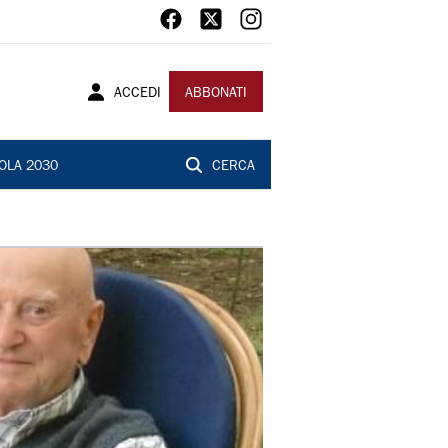
ACCEDI
ABBONATI
OLA 2030
CERCA