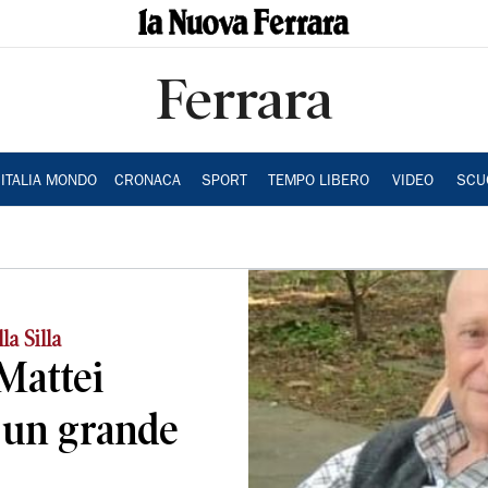
Ferrara
ITALIA MONDO
CRONACA
SPORT
TEMPO LIBERO
VIDEO
SCU
lla Silla
 Mattei
 un grande