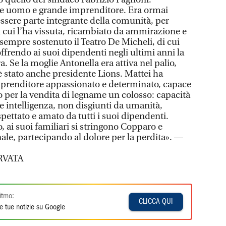
e uomo e grande imprenditore. Era ormai
essere parte integrante della comunità, per
n cui l’ha vissuta, ricambiato da ammirazione e
 sempre sostenuto il Teatro De Micheli, di cui
offrendo ai suoi dipendenti negli ultimi anni la
. Se la moglie Antonella era attiva nel palio,
è stato anche presidente Lions. Mattei ha
mprenditore appassionato e determinato, capace
 per la vendita di legname un colosso: capacità
e intelligenza, non disgiunti da umanità,
spettato e amato da tutti i suoi dipendenti.
 ai suoi familiari si stringono Copparo e
e, partecipando al dolore per la perdita». —
RVATA
itmo:
CLICCA QUI
e tue notizie su Google