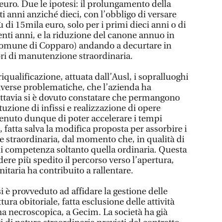
euro. Due le ipotesi: il prolungamento della
ti anni anziché dieci, con l’obbligo di versare
 di 15mila euro, solo per i primi dieci anni o di
enti anni, e la riduzione del canone annuo in
Comune di Copparo) andando a decurtare in
ori di manutenzione straordinaria.
iqualificazione, attuata dall’Ausl, i sopralluoghi
iverse problematiche, che l’azienda ha
uttavia si è dovuto constatare che permangono
tuzione di infissi e realizzazione di opere
enuto dunque di poter accelerare i tempi
fatta salva la modifica proposta per assorbire i
 straordinaria, dal momento che, in qualità di
i competenza soltanto quella ordinaria. Questa
dere più spedito il percorso verso l’apertura,
taria ha contribuito a rallentare.
si è provveduto ad affidare la gestione delle
ttura obitoriale, fatta esclusione delle attività
na necroscopica, a Gecim. La società ha già