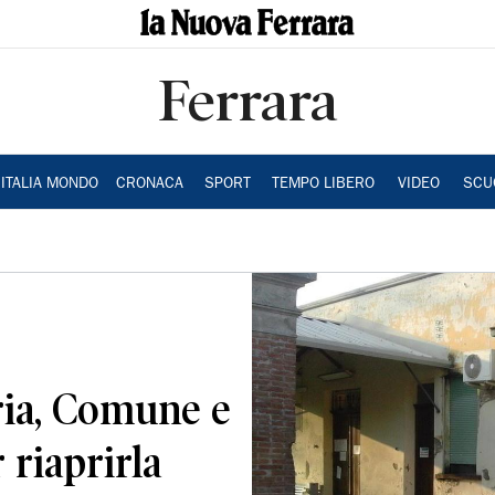
Ferrara
ITALIA MONDO
CRONACA
SPORT
TEMPO LIBERO
VIDEO
SCU
ia, Comune e
 riaprirla