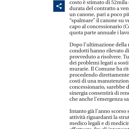
costo è stimato di 52mila 
durata del contratto a ven
un canone, pari a poco più
“spalmare” il canone su v
capo al concessionario (
quota parte annuale i lav
Dopo l’ultimazione della r
condotti hanno rilevato d
provveduto a risolvere. T
dei problemi legati a sosti
murarie. Il Comune ha rit
procedendo direttamente, 
costi di una manutenzione
concessionario, sarebbe d
sinergia consentirà di ren
che anche l’emergenza sani
Intanto già l’anno scorso 
attività riguardanti la stru
medico legali e di medici