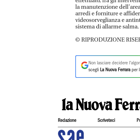
effettuato, fra gli interven
la manutenzione dell’area
arredi e forniture e affide
videosorveglianza e antint
sistema di allarme salma
© RIPRODUZIONE RISE
Non lasciare decidere l'algor
scegli
La Nuova Ferrara
per l
Redazione
Scriveteci
P