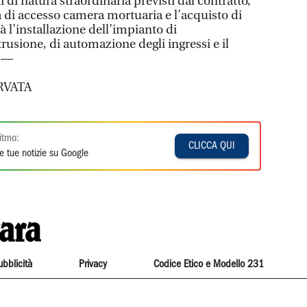
ti di natura straordinaria previsti dal contratto,
 di accesso camera mortuaria e l’acquisto di
rà l’installazione dell’impianto di
rusione, di automazione degli ingressi e il
. —
RVATA
itmo:
CLICCA QUI
e tue notizie su Google
ubblicità
Privacy
Codice Etico e Modello 231