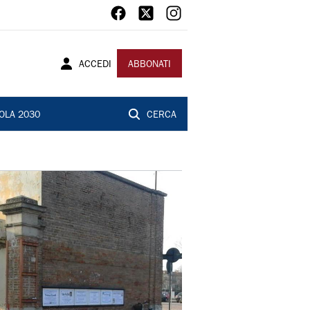
ACCEDI
ABBONATI
OLA 2030
CERCA