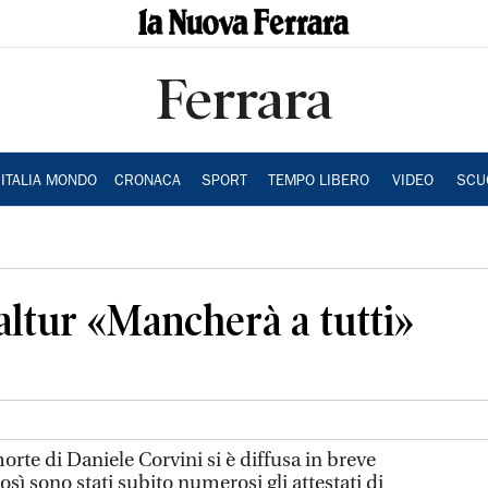
Ferrara
ITALIA MONDO
CRONACA
SPORT
TEMPO LIBERO
VIDEO
SCU
Baltur «Mancherà a tutti»
morte di Daniele Corvini si è diffusa in breve
sì sono stati subito numerosi gli attestati di