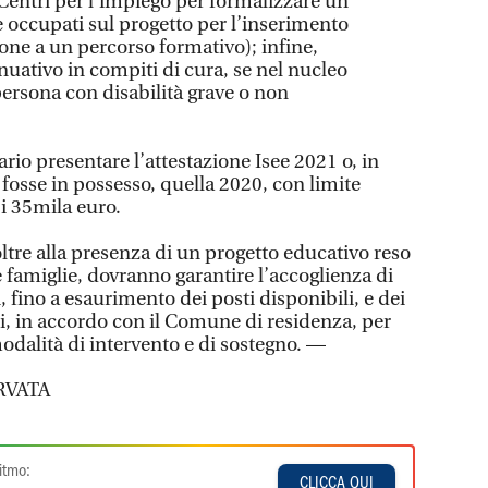
 Centri per l’impiego per formalizzare un
 occupati sul progetto per l’inserimento
ione a un percorso formativo); infine,
ativo in compiti di cura, se nel nucleo
persona con disabilità grave o non
ario presentare l’attestazione Isee 2021 o, in
 fosse in possesso, quella 2020, con limite
i 35mila euro.
 oltre alla presenza di un progetto educativo reso
e famiglie, dovranno garantire l’accoglienza di
, fino a esaurimento dei posti disponibili, e dei
ti, in accordo con il Comune di residenza, per
odalità di intervento e di sostegno. —
RVATA
itmo:
CLICCA QUI