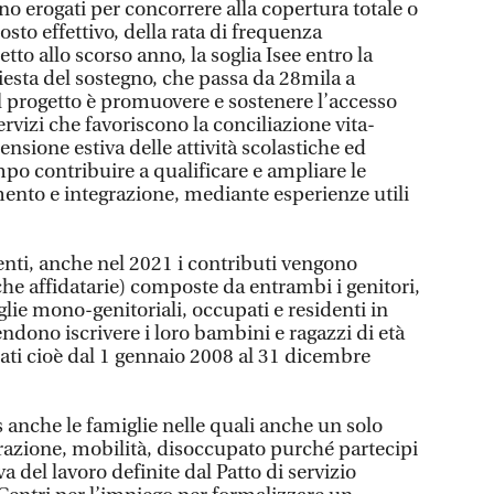
nno erogati per concorrere alla copertura totale o
osto effettivo, della rata di frequenza
etto allo scorso anno, la soglia Isee entro la
hiesta del sostegno, che passa da 28mila a
l progetto è promuovere e sostenere l’accesso
ervizi che favoriscono la conciliazione vita-
ensione estiva delle attività scolastiche ed
mpo contribuire a qualificare e ampliare le
nto e integrazione, mediante esperienze utili
nti, anche nel 2021 i contributi vengono
che affidatarie) composte da entrambi i genitori,
glie mono-genitoriali, occupati e residenti in
dono iscrivere i loro bambini e ragazzi di età
ati cioè dal 1 gennaio 2008 al 31 dicembre
 anche le famiglie nelle quali anche un solo
grazione, mobilità, disoccupato purché partecipi
va del lavoro definite dal Patto di servizio