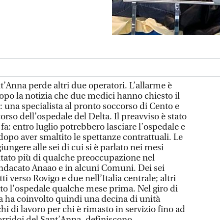
t’Anna perde altri due operatori. L’allarme è
opo la notizia che due medici hanno chiesto il
i: una specialista al pronto soccorso di Cento e
orso dell’ospedale del Delta. Il preavviso è stato
fa: entro luglio potrebbero lasciare l’ospedale e
opo aver smaltito le spettanze contrattuali. Le
ungere alle sei di cui si è parlato nei mesi
itato più di qualche preoccupazione nel
sindacato Anaao e in alcuni Comuni. Dei sei
i verso Rovigo e due nell’Italia centrale; altri
ato l’ospedale qualche mese prima. Nel giro di
a ha coinvolto quindi una decina di unità
i di lavoro per chi è rimasto in servizio fino ad
corridoi del Sant’Anna, definiscono