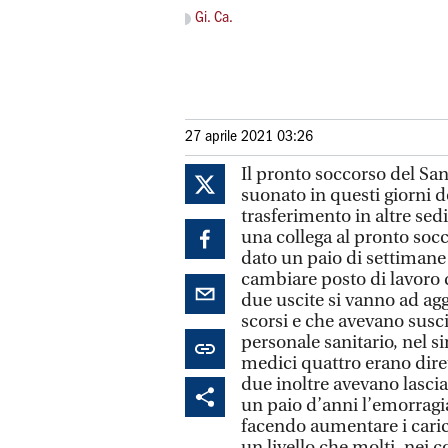
Gi. Ca.
27 aprile 2021 03:26
Il pronto soccorso del San
suonato in questi giorni d
trasferimento in altre sed
una collega al pronto socc
dato un paio di settimane 
cambiare posto di lavoro d
due uscite si vanno ad aggi
scorsi e che avevano susc
personale sanitario, nel 
medici quattro erano dirett
due inoltre avevano lasci
un paio d’anni l’emorragi
facendo aumentare i carich
un livello che molti, nei 