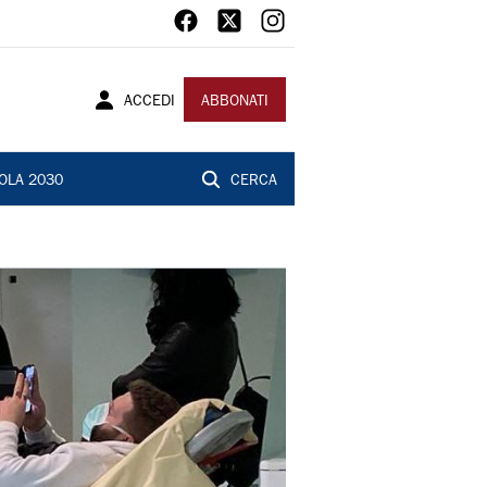
ACCEDI
ABBONATI
OLA 2030
CERCA