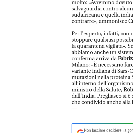
molto: «Avremmo dovuto p
salvaguardia contro alcune
sudafricana e quella indi
contrarre», ammonisce Cr
Per l’esperto, infatti, «n
stoppare qualsiasi possib
la quarantena vigilata». 
abbiamo anche un sistema
conferma arriva da
Fabriz
Milano: «È necessario fare
variante indiana di Sars-
mutazioni nella proteina 
all’interno dell’organism
ministro della Salute,
Rob
dall’India, Pregliasco si 
che condivido anche alla 
—
Non lasciare decidere l'algor