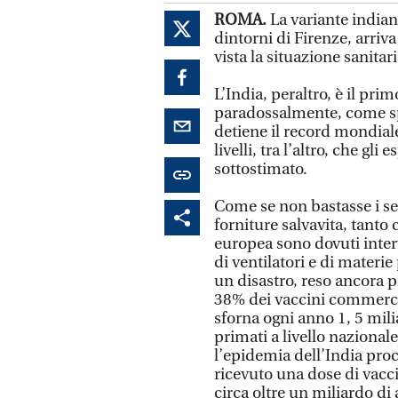
ROMA.
La variante indiana
dintorni di Firenze, arriv
vista la situazione sanitar
L’India, peraltro, è il pr
paradossalmente, come spi
detiene il record mondiale
livelli, tra l’altro, che g
sottostimato.
Come se non bastasse i ser
forniture salvavita, tanto 
europea sono dovuti interv
di ventilatori e di mater
un disastro, reso ancora p
38% dei vaccini commerci
sforna ogni anno 1, 5 mili
primati a livello naziona
l’epidemia dell’India proc
ricevuto una dose di vacc
circa oltre un miliardo di 