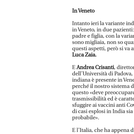
In Veneto
Intanto ieri la variante i
in Veneto, in due pazienti
padre e figlia, con la vari
sono migliaia, non so qua
questi aspetti, però si va 
Luca Zaia.
E
Andrea Crisanti
, dirett
dell’Università di Padova,
indiana è presente in Venet
perché il nostro sistema d
questo «deve preoccuparc
trasmissibilità ed è carat
sfuggire ai vaccini anti C
di casi esplosi in India si
probabile».
E l’Italia, che ha appena d