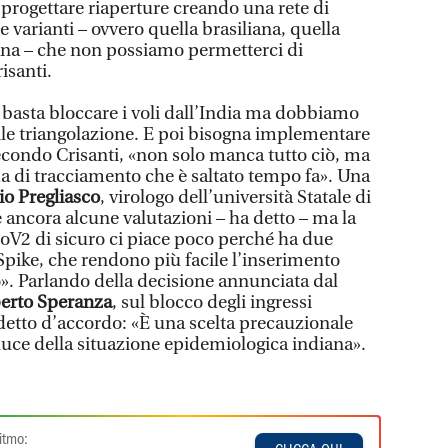
rogettare riaperture creando una rete di
 varianti – ovvero quella brasiliana, quella
ana – che non possiamo permetterci di
isanti.
on basta bloccare i voli dall’India ma dobbiamo
ile triangolazione. E poi bisogna implementare
Secondo Crisanti, «non solo manca tutto ciò, ma
 di tracciamento che è saltato tempo fa». Una
io Pregliasco
, virologo dell’università Statale di
 ancora alcune valutazioni – ha detto – ma la
CoV2 di sicuro ci piace poco perché ha due
Spike, che rendono più facile l’inserimento
o». Parlando della decisione annunciata dal
erto Speranza
, sul blocco degli ingressi
è detto d’accordo: «È una scelta precauzionale
luce della situazione epidemiologica indiana».
itmo: