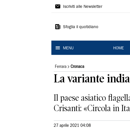
La
Iscriviti alle Newsletter
Nuova
Ferrara
Sfoglia il quotidiano
MENU
HOME
Ferrara
Cronaca
La variante indi
Il paese asiatico flagel
Crisanti: «Circola in I
27 aprile 2021 04:08