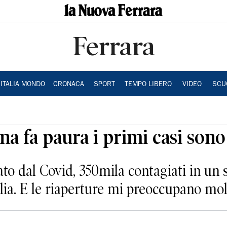
Ferrara
ITALIA MONDO
CRONACA
SPORT
TEMPO LIBERO
VIDEO
SCU
ana fa paura i primi casi son
lato dal Covid, 350mila contagiati in un 
talia. E le riaperture mi preoccupano mo