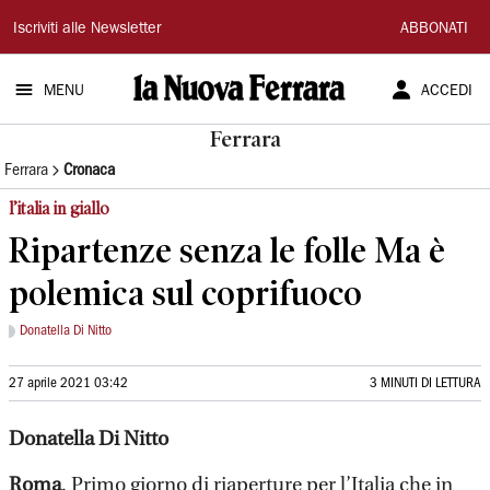
La
Iscriviti alle Newsletter
ABBONATI
Nuova
MENU
ACCEDI
Ferrara
Ferrara
Ferrara
Cronaca
l’italia in giallo
Ripartenze senza le folle Ma è
polemica sul coprifuoco
Donatella Di Nitto
27 aprile 2021 03:42
3 MINUTI DI LETTURA
Donatella Di Nitto
Roma
. Primo giorno di riaperture per l’Italia che in