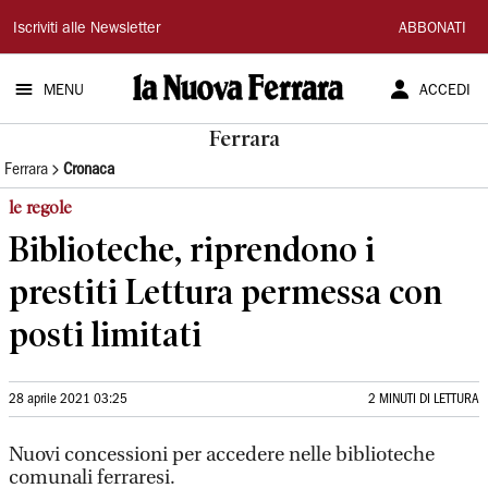
La
Iscriviti alle Newsletter
ABBONATI
Nuova
MENU
ACCEDI
Ferrara
Ferrara
Ferrara
Cronaca
le regole
Biblioteche, riprendono i
prestiti Lettura permessa con
posti limitati
28 aprile 2021 03:25
2 MINUTI DI LETTURA
Nuovi concessioni per accedere nelle biblioteche
comunali ferraresi.