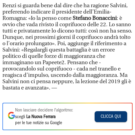
Renzi si guarda bene dal dire che ha ragione Salvini,
preferendo indicare il presidente dell’Emilia-
Romagna: «Io la penso come
Stefano Bonaccini
: è
ovvio che vada rivisto il coprifuoco delle 22. Lo sanno
tutti e privatamente lo dicono tutti: così non ha senso.
Dunque, nei prossimi giorni il coprifuoco andrà tolto
o l’orario prolungato». Poi, aggiunge il riferimento a
Salvini: «Regalargli questa battaglia è un errore
politico di quelle forze di maggioranza che
immaginano un Papeete2. Pensano che -
provocandolo sul coprifuoco - cada nel tranello e
reagisca d’impulso, uscendo dalla maggioranza. Ma
Salvini non ci pensa neppure, la lezione del 2019 gli è
bastata e avanzata». —
Non lasciare decidere l'algoritmo:
CLICCA QUI
scegli
La Nuova Ferrara
per le tue notizie su Google