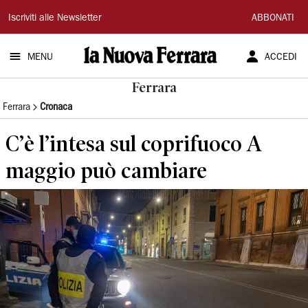
La
Iscriviti alle Newsletter
ABBONATI
Nuova
MENU
ACCEDI
Ferrara
Ferrara
Ferrara
Cronaca
C’è l’intesa sul coprifuoco A
maggio può cambiare