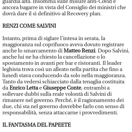
guardia alta. Insomma sulle misure anti-Covid è
ancora bagarre in vista del Consiglio dei ministri che
dovrà dare il sì definitivo al Recovery plan.
RENZI COME SALVINI
Intanto, prima di siglare l’intesa in serata, la
maggioranza sul coprifuoco aveva dovuto registrare
anche lo smarcamento di
Matteo Renzi
. Dopo Salvini,
anche lui ne ha chiesto la cancellazione o lo
spostamento in avanti per bar e ristoranti. Il leader
leghista trova così un alleato nella partita che fino a
lunedì stava conducendo da solo nella maggioranza.
Tanto da vedersi schiacciato dalla tenaglia costituita
da
Enrico Letta
e
Giuseppe Conte
, entrambi a
sollevare dubbi sulla reale volontà di Salvini di
rimanere nel governo. Perché, è il ragionamento dei
due, chi sta nel governo dovrebbe farlo con senso di
responsabilità, senza attaccarne i provvedimenti.
IL FANTASMA DEL PAPEETE