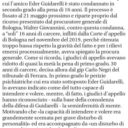
cui l’amico Eder Guidarelli è stato condannato in
secondo grado alla pena di 16 anni. Il processo è
fissato al 21 maggio prossimo e riparte proprio dal
ricorso presentato dal procuratore generale di
Bologna, Walter Giovannini, contro questa condanna,
a “soli” 16 anni di carcere, inflitti dalla Corte d’appello
di Bologna nel novembre del 2019, perchè ritenuta
troppo bassa rispetto la gravità del fatto e per i rilievi
emersi processualmente, aveva spiegato la procura
generale. Come si ricorda, i giudici di appello avevano
ridotto di quasi la metà la pena di primo grado, 30
anni di carcere, decisa allora dal gip Carlo Negri del
tribunale di Ferrara. In primo grado le perizie
psichiatriche cui era stato sottoposto Eder Guidarelli,
lo avevano indicato come del tutto capace di
intendere e volere, mentre, di fatto, i giudici d’appello
hanno riconosciuto - sulla base della consulenza
della difesa di Guidarelli - la seminfermità di mente.
Motivando che «la capacità di intendere e volere era
grandemente scemata per grave disturbo di
personalità» ed era accompagnato da «un disturbo di