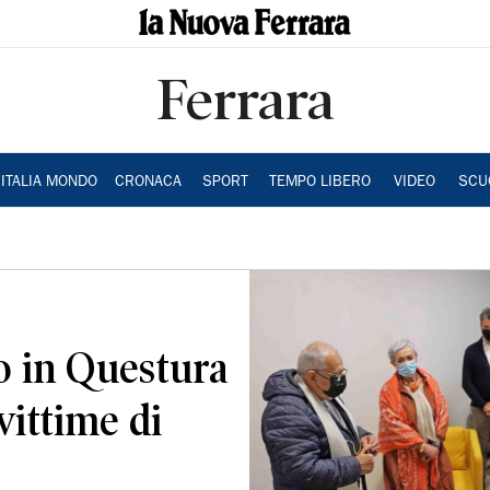
Ferrara
ITALIA MONDO
CRONACA
SPORT
TEMPO LIBERO
VIDEO
SCU
to in Questura
vittime di