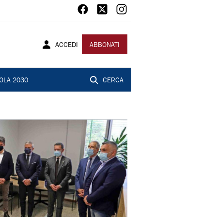
ACCEDI
ABBONATI
OLA 2030
CERCA