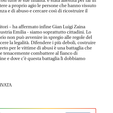
 tutte le sue finalità: è stata allestita per far in
ere a proprio agio le persone che hanno vissuto
nza e di abuso e cercare così di ricostruire il
tori – ha affermato infine Gian Luigi Zaina
stria Emilia - siamo soprattutto cittadini. Lo
orio non può avvenire in spregio alle regole del
cere la legalità. Difendere i più deboli, costruire
eto per le vittime di abusi è una battaglia che
le tenacemente combattere al fianco di
rdine e dove c’è questa battaglia lì dobbiamo
RVATA