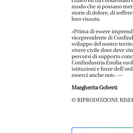
chiaro ed ha condensato così
modo che si possano mett
storie di dolore, di soffere
loro vissuto.
«Prima di essere imprendi
vicepresidente di Confindu
sviluppo del nostro territ
vivere civile dove deve vin
percorsi di supporto concr
Confindustria Emilia vuo
istituzioni e forze dell’o
esserci anche noi». —
Margherita Goberti
© RIPRODUZIONE RISE