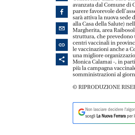
avanzata dal Comune di Co
parere favorevole dell’as
sarà attiva la nuova sede 
alla Casa della Salute) nel
Margherita, area Raibosol
struttura, che prevedono tr
centri vaccinali in provinc
le vaccinazioni anche a C
una migliore organizzazione
Monica Calamai -, in part
più la campagna vaccinale,
somministrazioni al giorno
© RIPRODUZIONE RISE
Non lasciare decidere l'algor
scegli
La Nuova Ferrara
per l