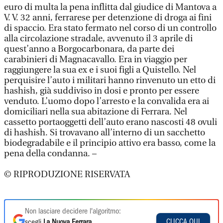
euro di multa la pena inflitta dal giudice di Mantova a
V. V. 32 anni, ferrarese per detenzione di droga ai fini
di spaccio. Era stato fermato nel corso di un controllo
alla circolazione stradale, avvenuto il 3 aprile di
quest’anno a Borgocarbonara, da parte dei
carabinieri di Magnacavallo. Era in viaggio per
raggiungere la sua ex e i suoi figli a Quistello. Nel
perquisire l’auto i militari hanno rinvenuto un etto di
hashish, già suddiviso in dosi e pronto per essere
venduto. L’uomo dopo l’arresto e la convalida era ai
domiciliari nella sua abitazione di Ferrara. Nel
cassetto portaoggetti dell’auto erano nascosti 48 ovuli
di hashish. Si trovavano all’interno di un sacchetto
biodegradabile e il principio attivo era basso, come la
pena della condanna. –
© RIPRODUZIONE RISERVATA
Non lasciare decidere l'algoritmo:
CLICCA QUI
scegli
La Nuova Ferrara