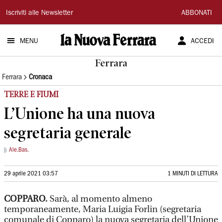
La
Iscriviti alle Newsletter
ABBONATI
Nuova
MENU
ACCEDI
Ferrara
Ferrara
Ferrara
Cronaca
TERRE E FIUMI
L’Unione ha una nuova
segretaria generale
Ale.Bas.
29 aprile 2021 03:57
1 MINUTI DI LETTURA
COPPARO.
Sarà, al momento almeno
temporaneamente, Maria Luigia Forlin (segretaria
comunale di Copparo) la nuova segretaria dell’Unione