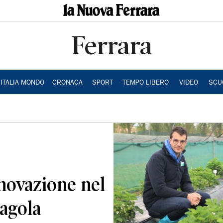
Ferrara
ITALIA MONDO
CRONACA
SPORT
TEMPO LIBERO
VIDEO
SCU
nnovazione nel
ragola