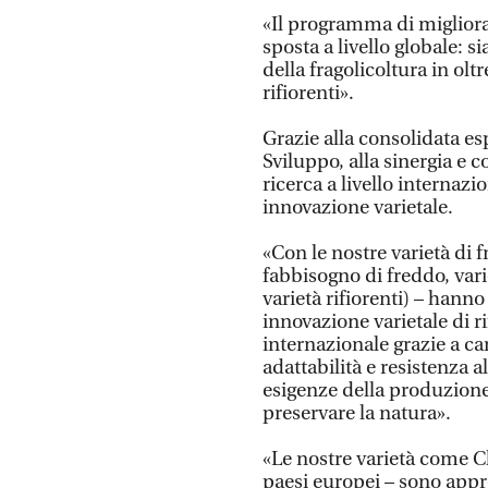
«Il programma di migliora
sposta a livello globale: 
della fragolicoltura in olt
rifiorenti».
Grazie alla consolidata es
Sviluppo, alla sinergia e c
ricerca a livello internaz
innovazione varietale.
«Con le nostre varietà di 
fabbisogno di freddo, vari
varietà rifiorenti) – hann
innovazione varietale di ri
internazionale grazie a car
adattabilità e resistenza a
esigenze della produzione,
preservare la natura».
«Le nostre varietà come C
paesi europei – sono appr