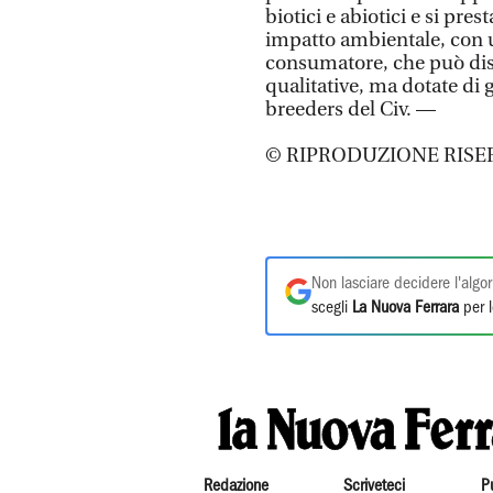
biotici e abiotici e si pre
impatto ambientale, con u
consumatore, che può dispo
qualitative, ma dotate di 
breeders del Civ. —
© RIPRODUZIONE RISE
Non lasciare decidere l'algor
scegli
La Nuova Ferrara
per l
Redazione
Scriveteci
P