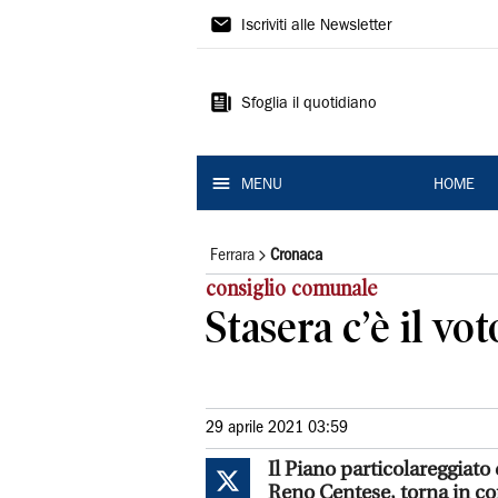
La
Iscriviti alle Newsletter
Nuova
Ferrara
Sfoglia il quotidiano
MENU
HOME
Ferrara
Cronaca
consiglio comunale
Stasera c’è il vo
29 aprile 2021 03:59
Il Piano particolareggiato d
Reno Centese, torna in c