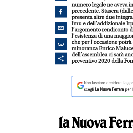
numero legale ne aveva i
precedente. Stasera (dalle
presenta altre due integr
Imu e dell’addizionale Irpe
l’argomento rendiconto di
l’esistenza di una maggio
che per l’occasione potrà 
minoranza Enrico Malucel
dell’assemblea ci sarà anc
preventivo 2020 della Fon
Non lasciare decidere l'algor
scegli
La Nuova Ferrara
per l