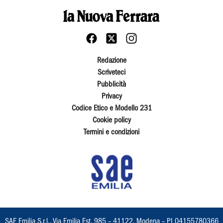
Redazione
Scriveteci
Pubblicità
Privacy
Codice Etico e Modello 231
Cookie policy
Termini e condizioni
SAE Emilia S.r.l., Via Emilia Est, 985 – 41122, Modena – PI 04155780366