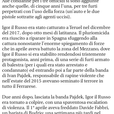
Alle condanne per i tre omicidi si sono aggiunte
anche quelle, di cinque anni l’una, per tre furti
perpetrati con l’uso della forza (un’auto e le due
pistole sottratte agli agenti uccisi).
Igor il Russo era stato catturato a Teruel nel dicembre
del 2017, dopo otto mesi di latitanza. Il pluriomicida
era riuscito a riparare in Spagna sfuggendo alla
cattura nonostante l’enorme spiegamento di forze
che in aprile aveva battuto la zona del Mezzano, dove
Igor il Russo si era stabilito rendendosi tristemente
protagonista, anni prima, di una serie di furti armato
di balestra (per i quali era stato arrestato e
condannato) ed entrando poi a far parte della banda
di Ivan Pajdek, responsabile di rapine violente che
nell’estate del 2015 avevano seminato il terrore in
tutto il Ferrarese.
Due anni dopo, lasciata la banda Pajdek, Igor il Russo
era tornato a colpire, con una spaventosa escalation
di violenza. Il 1° aprile aveva freddato Davide Fabbri,
un barista di Budrio; una settimana più tardi nel