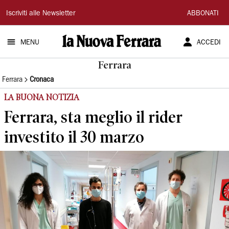
La
Iscriviti alle Newsletter
ABBONATI
Nuova
MENU
ACCEDI
Ferrara
Ferrara
Ferrara
Cronaca
LA BUONA NOTIZIA
Ferrara, sta meglio il rider
investito il 30 marzo