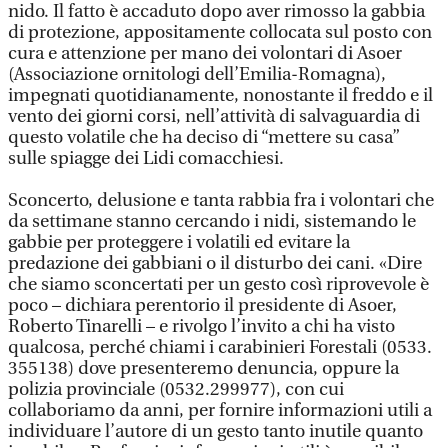
nido. Il fatto è accaduto dopo aver rimosso la gabbia
di protezione, appositamente collocata sul posto con
cura e attenzione per mano dei volontari di Asoer
(Associazione ornitologi dell’Emilia-Romagna),
impegnati quotidianamente, nonostante il freddo e il
vento dei giorni corsi, nell’attività di salvaguardia di
questo volatile che ha deciso di “mettere su casa”
sulle spiagge dei Lidi comacchiesi.
Sconcerto, delusione e tanta rabbia fra i volontari che
da settimane stanno cercando i nidi, sistemando le
gabbie per proteggere i volatili ed evitare la
predazione dei gabbiani o il disturbo dei cani. «Dire
che siamo sconcertati per un gesto così riprovevole è
poco – dichiara perentorio il presidente di Asoer,
Roberto Tinarelli – e rivolgo l’invito a chi ha visto
qualcosa, perché chiami i carabinieri Forestali (0533.
355138) dove presenteremo denuncia, oppure la
polizia provinciale (0532.299977), con cui
collaboriamo da anni, per fornire informazioni utili a
individuare l’autore di un gesto tanto inutile quanto