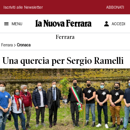
La
Iscriviti alle Newsletter
ABBONATI
Nuova
MENU
ACCEDI
Ferrara
Ferrara
Ferrara
Cronaca
Una quercia per Sergio Ramelli