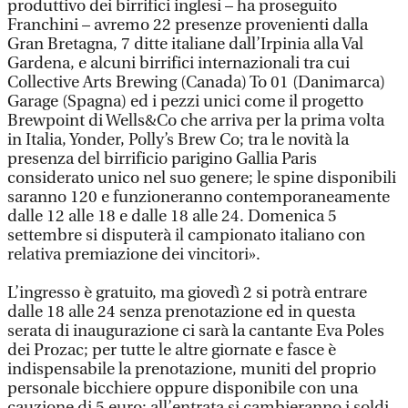
produttivo dei birrifici inglesi – ha proseguito
Franchini – avremo 22 presenze provenienti dalla
Gran Bretagna, 7 ditte italiane dall’Irpinia alla Val
Gardena, e alcuni birrifici internazionali tra cui
Collective Arts Brewing (Canada) To 01 (Danimarca)
Garage (Spagna) ed i pezzi unici come il progetto
Brewpoint di Wells&Co che arriva per la prima volta
in Italia, Yonder, Polly’s Brew Co; tra le novità la
presenza del birrificio parigino Gallia Paris
considerato unico nel suo genere; le spine disponibili
saranno 120 e funzioneranno contemporaneamente
dalle 12 alle 18 e dalle 18 alle 24. Domenica 5
settembre si disputerà il campionato italiano con
relativa premiazione dei vincitori».
L’ingresso è gratuito, ma giovedì 2 si potrà entrare
dalle 18 alle 24 senza prenotazione ed in questa
serata di inaugurazione ci sarà la cantante Eva Poles
dei Prozac; per tutte le altre giornate e fasce è
indispensabile la prenotazione, muniti del proprio
personale bicchiere oppure disponibile con una
cauzione di 5 euro; all’entrata si cambieranno i soldi