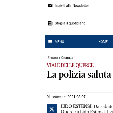
La
Iscriviti alle Newsletter
Nuova
Ferrara
Sfoglia il quotidiano
MENU
HOME
Ferrara
Cronaca
VIALE DELLE QUERCE
La polizia saluta
01 settembre 2021 03:07
LIDO ESTENSI.
Da sabato 
Querce a Lido Estensi. I g