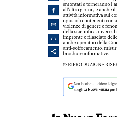
smontati e torneranno l’an
all’altro giorno, e anche i
attività informativa sui co
opuscoli contenenti consigl
violenze di genere e feno
della scientifica, invece, 
impronte e rilasciato dell
anche operatori della Cro
anti-soffocamento, misuraz
brochure informative.
© RIPRODUZIONE RISE
Non lasciare decidere l'algor
scegli
La Nuova Ferrara
per l