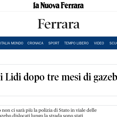
Ferrara
ITALIA MONDO
CRONACA
SPORT
TEMPO LIBERO
VIDEO
SCU
 i Lidi dopo tre mesi di gaze
non ci sarà più la polizia di Stato in viale delle
azebo dislocati lungo la strada sono stati