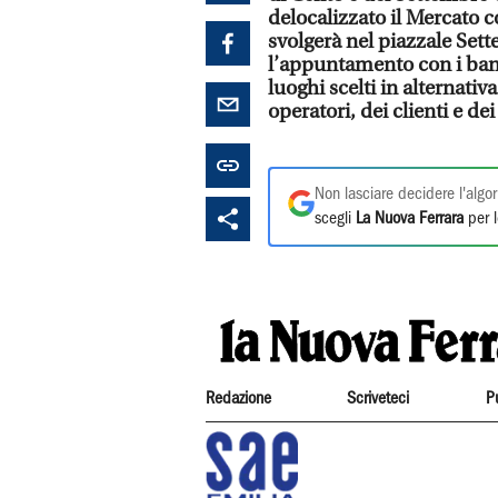
delocalizzato il Mercato 
svolgerà nel piazzale Sett
l’appuntamento con i banc
luoghi scelti in alternativ
operatori, dei clienti e dei
Non lasciare decidere l'algor
scegli
La Nuova Ferrara
per l
Redazione
Scriveteci
P