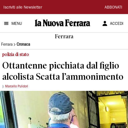
La
Iscriviti alle Newsletter
ABBONATI
Nuova
MENU
ACCEDI
Ferrara
Ferrara
Ferrara
Cronaca
polizia di stato
Ottantenne picchiata dal figlio
alcolista Scatta l’ammonimento
Marcello Pulidori