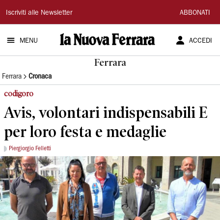
La
Iscriviti alle Newsletter
ABBONATI
Nuova
MENU
ACCEDI
Ferrara
Ferrara
Ferrara
Cronaca
codigoro
Avis, volontari indispensabili E
per loro festa e medaglie
Piergiorgio Felletti