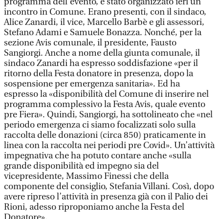
programma dell’evento, è stato organizzato ieri un
incontro in Comune. Erano presenti, con il sindaco,
Alice Zanardi, il vice, Marcello Barbè e gli assessori,
Stefano Adami e Samuele Bonazza. Nonché, per la
sezione Avis comunale, il presidente, Fausto
Sangiorgi. Anche a nome della giunta comunale, il
sindaco Zanardi ha espresso soddisfazione «per il
ritorno della Festa donatore in presenza, dopo la
sospensione per emergenza sanitaria». Ed ha
espresso la «disponibilità del Comune di inserire nel
programma complessivo la Festa Avis, quale evento
pre Fiera». Quindi, Sangiorgi, ha sottolineato che «nel
periodo emergenza ci siamo focalizzati solo sulla
raccolta delle donazioni (circa 850) praticamente in
linea con la raccolta nei periodi pre Covid». Un’attività
impegnativa che ha potuto contare anche «sulla
grande disponibilità ed impegno sia del
vicepresidente, Massimo Finessi che della
componente del consiglio, Stefania Villani. Così, dopo
avere ripreso l’attività in presenza già con il Palio dei
Rioni, adesso riproponiamo anche la Festa del
Donatore».