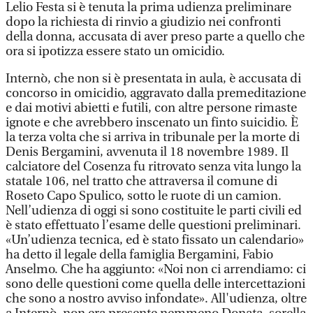
Lelio Festa si è tenuta la prima udienza preliminare
dopo la richiesta di rinvio a giudizio nei confronti
della donna, accusata di aver preso parte a quello che
ora si ipotizza essere stato un omicidio.
Internò, che non si è presentata in aula, è accusata di
concorso in omicidio, aggravato dalla premeditazione
e dai motivi abietti e futili, con altre persone rimaste
ignote e che avrebbero inscenato un finto suicidio. È
la terza volta che si arriva in tribunale per la morte di
Denis Bergamini, avvenuta il 18 novembre 1989. Il
calciatore del Cosenza fu ritrovato senza vita lungo la
statale 106, nel tratto che attraversa il comune di
Roseto Capo Spulico, sotto le ruote di un camion.
Nell’udienza di oggi si sono costituite le parti civili ed
è stato effettuato l’esame delle questioni preliminari.
«Un’udienza tecnica, ed è stato fissato un calendario»
ha detto il legale della famiglia Bergamini, Fabio
Anselmo. Che ha aggiunto: «Noi non ci arrendiamo: ci
sono delle questioni come quella delle intercettazioni
che sono a nostro avviso infondate». All'udienza, oltre