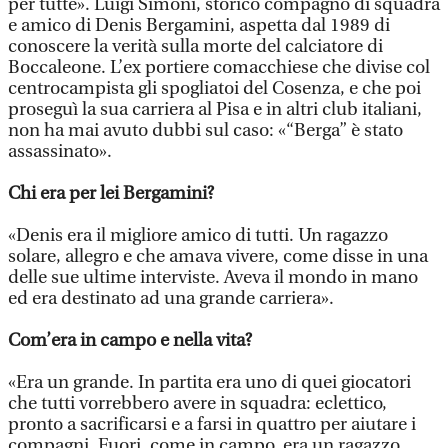
per tutte». Luigi Simoni, storico compagno di squadra
e amico di Denis Bergamini, aspetta dal 1989 di
conoscere la verità sulla morte del calciatore di
Boccaleone. L’ex portiere comacchiese che divise col
centrocampista gli spogliatoi del Cosenza, e che poi
proseguì la sua carriera al Pisa e in altri club italiani,
non ha mai avuto dubbi sul caso: «“Berga” è stato
assassinato».
Chi era per lei Bergamini?
«Denis era il migliore amico di tutti. Un ragazzo
solare, allegro e che amava vivere, come disse in una
delle sue ultime interviste. Aveva il mondo in mano
ed era destinato ad una grande carriera».
Com’era in campo e nella vita?
«Era un grande. In partita era uno di quei giocatori
che tutti vorrebbero avere in squadra: eclettico,
pronto a sacrificarsi e a farsi in quattro per aiutare i
compagni. Fuori, come in campo, era un ragazzo