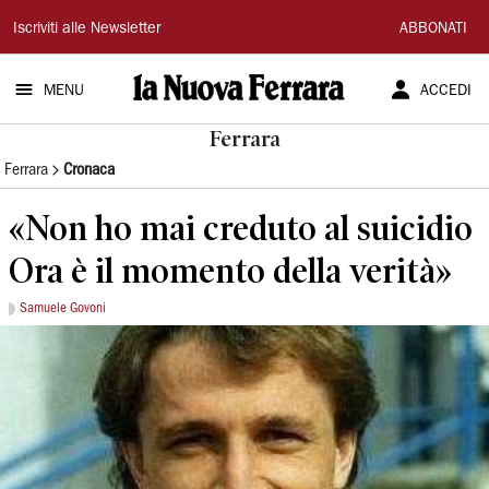
La
Iscriviti alle Newsletter
ABBONATI
Nuova
MENU
ACCEDI
Ferrara
Ferrara
Ferrara
Cronaca
«Non ho mai creduto al suicidio
Ora è il momento della verità»
Samuele Govoni