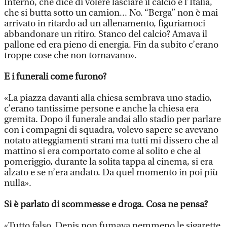
Internò, che dice di volere lasciare il calcio e l’Italia,
che si butta sotto un camion... No. “Berga” non è mai
arrivato in ritardo ad un allenamento, figuriamoci
abbandonare un ritiro. Stanco del calcio? Amava il
pallone ed era pieno di energia. Fin da subito c’erano
troppe cose che non tornavano».
E i funerali come furono?
«La piazza davanti alla chiesa sembrava uno stadio,
c’erano tantissime persone e anche la chiesa era
gremita. Dopo il funerale andai allo stadio per parlare
con i compagni di squadra, volevo sapere se avevano
notato atteggiamenti strani ma tutti mi dissero che al
mattino si era comportato come al solito e che al
pomeriggio, durante la solita tappa al cinema, si era
alzato e se n’era andato. Da quel momento in poi più
nulla».
Si è parlato di scommesse e droga. Cosa ne pensa?
«Tutto falso. Denis non fumava nemmeno le sigarette,