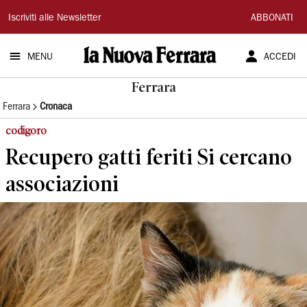
La
Iscriviti alle Newsletter
ABBONATI
Nuova
MENU
ACCEDI
Ferrara
Ferrara
Ferrara
Cronaca
codigoro
Recupero gatti feriti Si cercano
associazioni