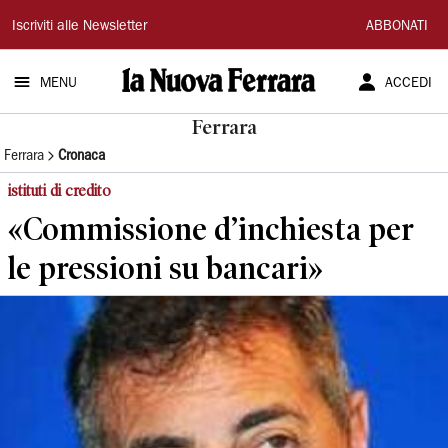
La
Iscriviti alle Newsletter
ABBONATI
Nuova
MENU
ACCEDI
Ferrara
Ferrara
Ferrara
Cronaca
istituti di credito
«Commissione d’inchiesta per
le pressioni su bancari»