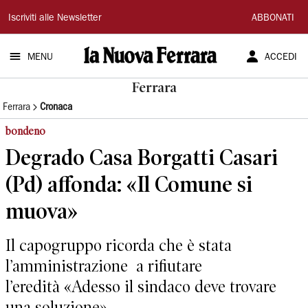
La
Iscriviti alle Newsletter
ABBONATI
Nuova
MENU
ACCEDI
Ferrara
Ferrara
Ferrara
Cronaca
bondeno
Degrado Casa Borgatti Casari
(Pd) affonda: «Il Comune si
muova»
Il capogruppo ricorda che è stata
l’amministrazione a rifiutare
l’eredità «Adesso il sindaco deve trovare
una soluzione»