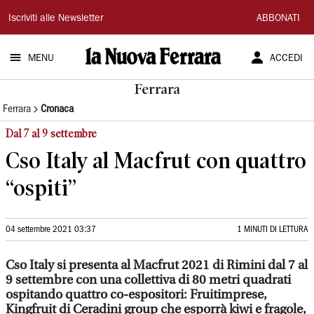
La
Iscriviti alle Newsletter
ABBONATI
Nuova
MENU
ACCEDI
Ferrara
Ferrara
Ferrara
Cronaca
Dal 7 al 9 settembre
Cso Italy al Macfrut con quattro
“ospiti”
04 settembre 2021 03:37
1 MINUTI DI LETTURA
Cso Italy si presenta al Macfrut 2021 di Rimini dal 7 al
9 settembre con una collettiva di 80 metri quadrati
ospitando quattro co-espositori: Fruitimprese,
Kingfruit di Ceradini group che esporrà kiwi e fragole,