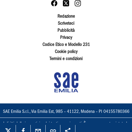
Redazione
Scriveteci
Pubblicità
Privacy
Codice Etico e Modello 231
Cookie policy
Termini e condizioni
SAE Emilia S.r.l., Via Emilia Est, 985 – 41122, Modena – PI 04155780366
I diritti delle immagini e dei testi sono riservati. È espressamente vietata la
loro riproduzione con qualsiasi mezzo e l'adattamento totale o parziale.