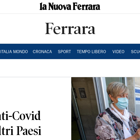
Ferrara
ITALIA MONDO
CRONACA
SPORT
TEMPO LIBERO
VIDEO
SCU
nti-Covid
ltri Paesi