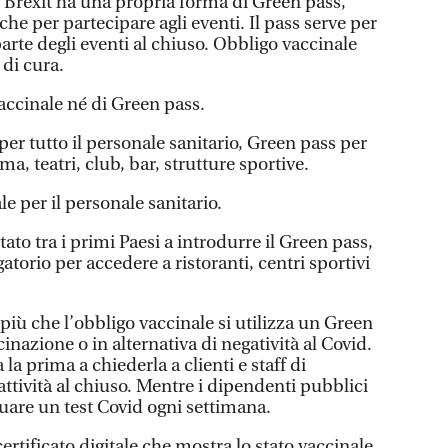
st Brexit ha una propria forma di Green pass,
 che per partecipare agli eventi. Il pass serve per
arte degli eventi al chiuso. Obbligo vaccinale
 di cura.
accinale né di Green pass.
per tutto il personale sanitario, Green pass per
ma, teatri, club, bar, strutture sportive.
le per il personale sanitario.
tato tra i primi Paesi a introdurre il Green pass,
atorio per accedere a ristoranti, centri sportivi
i più che l’obbligo vaccinale si utilizza un Green
cinazione o in alternativa di negatività al Covid.
 la prima a chiederla a clienti e staff di
e attività al chiuso. Mentre i dipendenti pubblici
tuare un test Covid ogni settimana.
ertificato digitale che mostra lo stato vaccinale