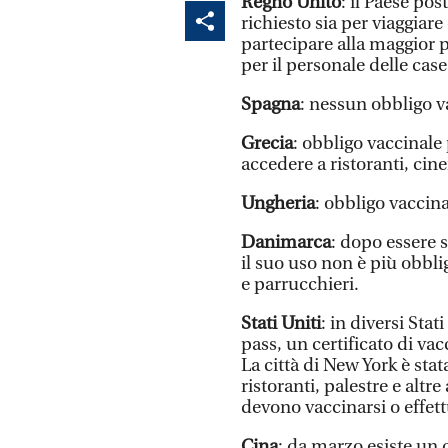
Regno Unito
: il Paese po
richiesto sia per viaggiare
partecipare alla maggior p
per il personale delle case
Spagna
: nessun obbligo v
Grecia
: obbligo vaccinale 
accedere a ristoranti, cine
Ungheria
: obbligo vaccina
Danimarca
: dopo essere s
il suo uso non è più obblig
e parrucchieri.
Stati Uniti
: in diversi Stat
pass, un certificato di vac
La città di New York è stata
ristoranti, palestre e altr
devono vaccinarsi o effet
Cina
: da marzo esiste un c