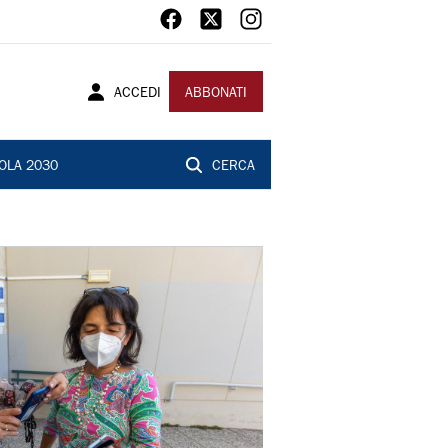
ACCEDI
ABBONATI
OLA 2030
CERCA